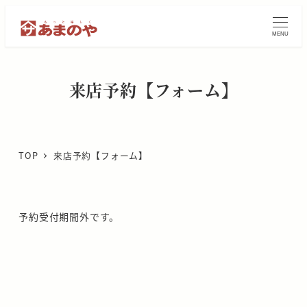
メ
イ
MENU
ン
コ
ン
来店予約【フォーム】
テ
ン
ツ
へ
TOP
来店予約【フォーム】
移
動
予約受付期間外です。