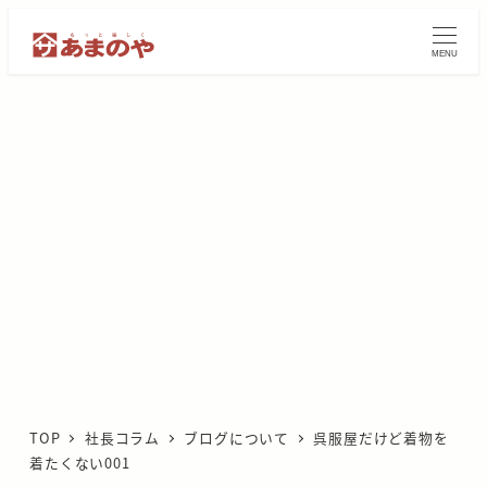
メ
イ
MENU
ン
コ
ン
テ
ン
ツ
へ
移
動
TOP
社長コラム
ブログについて
呉服屋だけど着物を
着たくない001