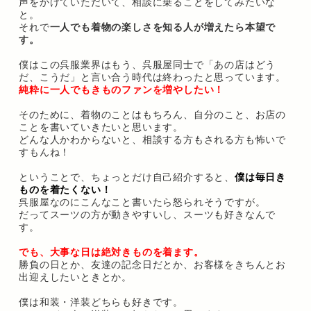
声をかけていただいて、相談に乗ることをしてみたいな
と。
それで
一人でも着物の楽しさを知る人が増えたら本望で
す。
僕はこの呉服業界はもう、呉服屋同士で「あの店はどう
だ、こうだ」と言い合う時代は終わったと思っています。
純粋に一人でもきものファンを増やしたい！
そのために、着物のことはもちろん、自分のこと、お店の
ことを書いていきたいと思います。
どんな人かわからないと、相談する方もされる方も怖いで
すもんね！
ということで、ちょっとだけ自己紹介すると、
僕は毎日き
ものを着たくない！
呉服屋なのにこんなこと書いたら怒られそうですが。
だってスーツの方が動きやすいし、スーツも好きなんで
す。
でも、大事な日は絶対きものを着ます。
勝負の日とか、友達の記念日だとか、お客様をきちんとお
出迎えしたいときとか。
僕は和装・洋装どちらも好きです。