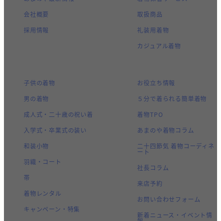
会社概要
取扱商品
採用情報
礼装用着物
カジュアル着物
子供の着物
お役立ち情報
男の着物
５分で着られる簡単着物
成人式・二十歳の祝い着
着物TPO
入学式・卒業式の装い
あまのや着物コラム
和装小物
二十四節気 着物コーディネ
ート
羽織・コート
社長コラム
帯
来店予約
着物レンタル
お問い合わせフォーム
キャンペーン・特集
新着ニュース・イベント情
報