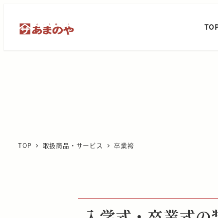
メ
イ
TO
ン
コ
ン
テ
ン
ツ
へ
移
TOP
取扱商品・サービス
卒業袴
動
入学式・卒業式の