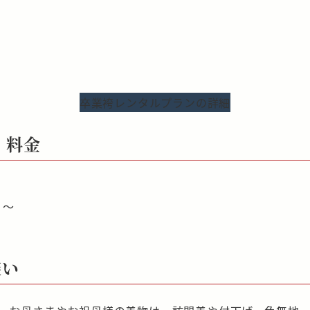
卒業袴レンタルプランの詳細
 料金
）～
装い