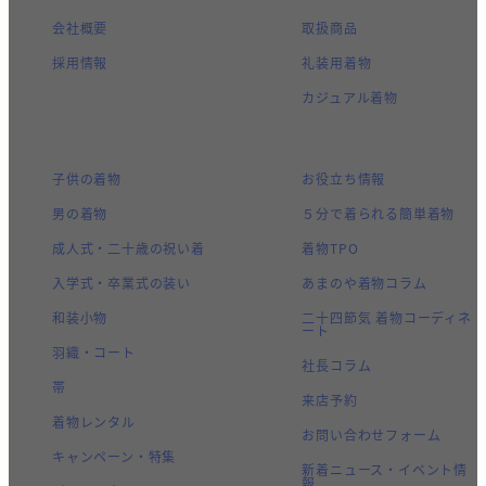
会社概要
取扱商品
採用情報
礼装用着物
カジュアル着物
子供の着物
お役立ち情報
男の着物
５分で着られる簡単着物
成人式・二十歳の祝い着
着物TPO
入学式・卒業式の装い
あまのや着物コラム
和装小物
二十四節気 着物コーディネ
ート
羽織・コート
社長コラム
帯
来店予約
着物レンタル
お問い合わせフォーム
キャンペーン・特集
新着ニュース・イベント情
報