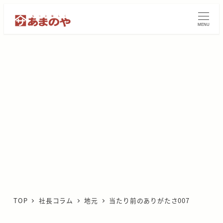
メ
イ
MENU
ン
コ
ン
テ
ン
ツ
へ
移
動
TOP
社長コラム
地元
当たり前のありがたさ007