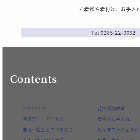
お着物や着付け、お手入
Tel.0285-22-0062
Contents
ごあいさつ
花笑着方教室
店舗案内・アクセス
着物のお手入れ
地域・社会とのつながり
たんすコンシェルジ
あまのやの安心宣言
お手入れキャンペー