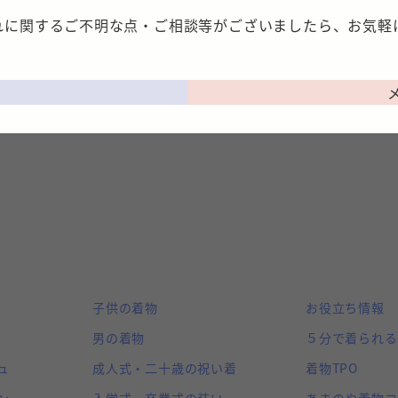
れに関するご不明な点・ご相談等がございましたら、お気軽
子供の着物
お役立ち情報
男の着物
５分で着られる
ュ
成人式・二十歳の祝い着
着物TPO
ン
入学式・卒業式の装い
あまのや着物コ