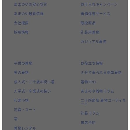
あまのやの安心宣言
お手入れキャンペーン
あまのや最新情報
着物保管サービス
会社概要
取扱商品
採用情報
礼装用着物
カジュアル着物
子供の着物
お役立ち情報
男の着物
５分で着られる簡単着物
成人式・二十歳の祝い着
着物TPO
入学式・卒業式の装い
あまのや着物コラム
和装小物
二十四節気 着物コーディネ
ート
羽織・コート
社長コラム
帯
来店予約
着物レンタル