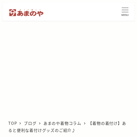
メ
イ
MENU
ン
コ
ン
テ
ン
ツ
へ
移
動
TOP
ブログ
あまのや着物コラム
【着物の着付け】あ
ると便利な着付けグッズのご紹介♪