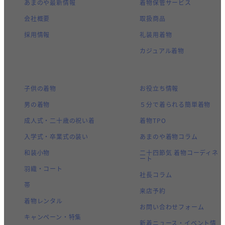
あまのや最新情報
着物保管サービス
会社概要
取扱商品
採用情報
礼装用着物
カジュアル着物
子供の着物
お役立ち情報
男の着物
５分で着られる簡単着物
成人式・二十歳の祝い着
着物TPO
入学式・卒業式の装い
あまのや着物コラム
和装小物
二十四節気 着物コーディネ
ート
羽織・コート
社長コラム
帯
来店予約
着物レンタル
お問い合わせフォーム
キャンペーン・特集
新着ニュース・イベント情