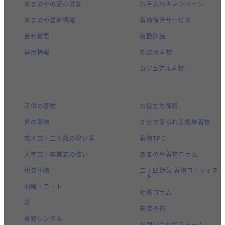
あまのやの安心宣言
お手入れキャンペーン
あまのや最新情報
着物保管サービス
会社概要
取扱商品
採用情報
礼装用着物
カジュアル着物
子供の着物
お役立ち情報
男の着物
５分で着られる簡単着物
成人式・二十歳の祝い着
着物TPO
入学式・卒業式の装い
あまのや着物コラム
和装小物
二十四節気 着物コーディネ
ート
羽織・コート
社長コラム
帯
来店予約
着物レンタル
お問い合わせフォーム