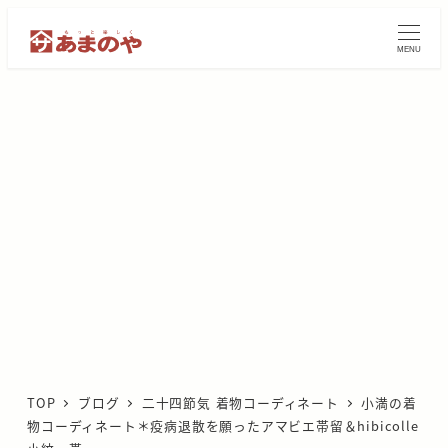
メ
イ
MENU
ン
コ
ン
テ
ン
ツ
へ
移
動
TOP
ブログ
二十四節気 着物コーディネート
小満の着
物コーディネート＊疫病退散を願ったアマビエ帯留＆hibicolle