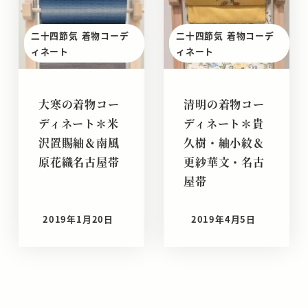
二十四節気 着物コーデ
二十四節気 着物コーデ
ィネート
ィネート
大寒の着物コー
清明の着物コー
ディネート＊米
ディネート＊貴
沢置賜紬＆南風
久樹・紬小紋＆
原花織名古屋帯
更紗華文・名古
屋帯
2019年1月20日
2019年4月5日
投稿日
投稿日