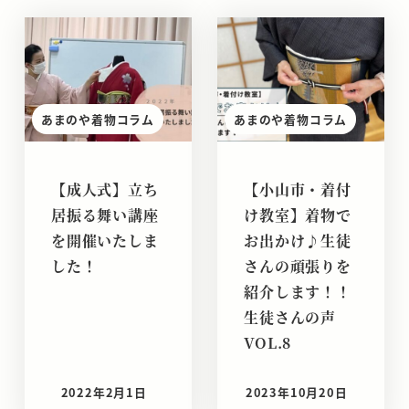
あまのや着物コラム
あまのや着物コラム
【成人式】立ち
【小山市・着付
居振る舞い講座
け教室】着物で
を開催いたしま
お出かけ♪生徒
した！
さんの頑張りを
紹介します！！
生徒さんの声
VOL.8
2022年2月1日
2023年10月20日
投稿日
投稿日