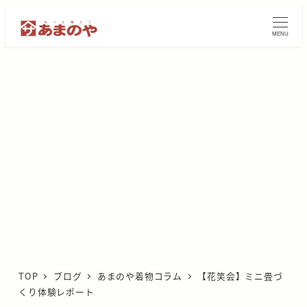
メ
イ
MENU
ン
コ
ン
テ
ン
ツ
へ
移
動
TOP
ブログ
あまのや着物コラム
【花笑会】ミニ畳づ
くり体験レポート