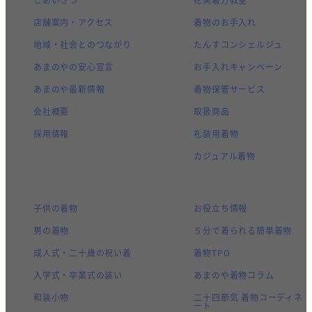
店舗案内・アクセス
着物のお手入れ
地域・社会とのつながり
たんすコンシェルジュ
あまのやの安心宣言
お手入れキャンペーン
あまのや最新情報
着物保管サービス
会社概要
取扱商品
採用情報
礼装用着物
カジュアル着物
子供の着物
お役立ち情報
男の着物
５分で着られる簡単着物
成人式・二十歳の祝い着
着物TPO
入学式・卒業式の装い
あまのや着物コラム
和装小物
二十四節気 着物コーディネ
ート