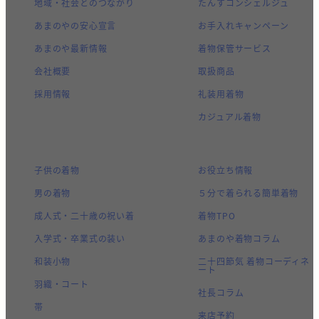
地域・社会とのつながり
たんすコンシェルジュ
あまのやの安心宣言
お手入れキャンペーン
あまのや最新情報
着物保管サービス
会社概要
取扱商品
採用情報
礼装用着物
カジュアル着物
子供の着物
お役立ち情報
男の着物
５分で着られる簡単着物
成人式・二十歳の祝い着
着物TPO
入学式・卒業式の装い
あまのや着物コラム
和装小物
二十四節気 着物コーディネ
ート
羽織・コート
社長コラム
帯
来店予約