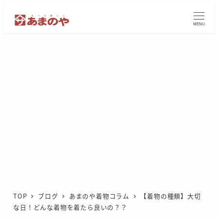
メ
イ
MENU
ン
コ
ン
テ
ン
ツ
へ
移
動
TOP
ブログ
あまのや着物コラム
【着物の種類】大切
な日！どんな着物を着たら良いの？？