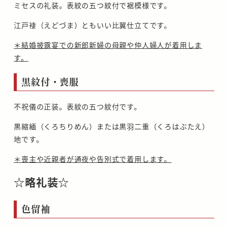
ミセスの礼装。表紋の五つ紋付で裾模様です。
江戸褄（えどづま）ともいい比翼仕立てです。
＊結婚披露宴での新郎新婦の母親や仲人婦人が着用しま
す。
黒紋付・喪服
不祝儀の正装。表紋の五つ紋付です。
黒縮緬（くろちりめん）または黒羽二重（くろはぶたえ）
地です。
＊喪主や近親者が通夜や告別式で着用します。
☆略礼装☆
色留袖