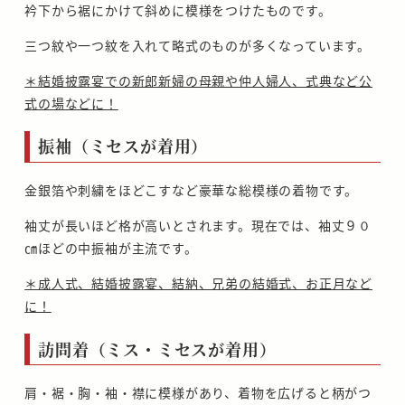
衿下から裾にかけて斜めに模様をつけたものです。
三つ紋や一つ紋を入れて略式のものが多くなっています。
＊結婚披露宴での新郎新婦の母親や仲人婦人、式典など公
式の場などに！
振袖（ミセスが着用）
金銀箔や刺繍をほどこすなど豪華な総模様の着物です。
袖丈が長いほど格が高いとされます。現在では、袖丈９０
㎝ほどの中振袖が主流です。
＊成人式、結婚披露宴、結納、兄弟の結婚式、お正月など
に！
訪問着（ミス・ミセスが着用）
肩・裾・胸・袖・襟に模様があり、着物を広げると柄がつ